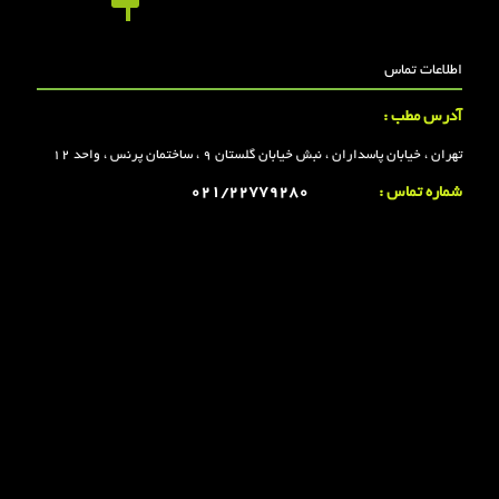
اطلاعات تماس
آدرس مطب :
تهران ، خیابان پاسداران ، نبش خیابان گلستان 9 ، ساختمان پرنس ، واحد 12
شماره تماس :
021/22779280