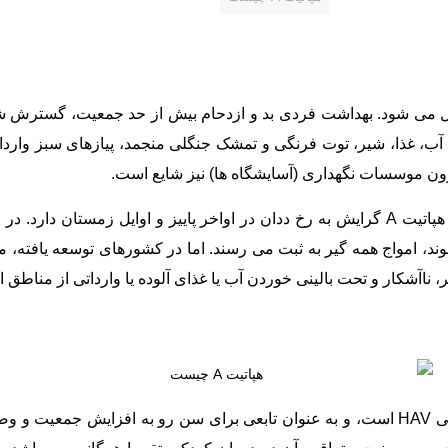
 آب، غذا، شیر، توت فرنگی و تمشک جنگلی منجمد، پیازهای سبز واردات
ون موسسات نگهداری (آسایشگاه ها) نیز شایع است.
ر، ناآشکار و تحت بالینی خوردن آب یا غذای آلوده یا وارداتی از مناط
میزان شیوع آنتی HAV هم نشانی برای عفونت قبلی HAV است، و به عنوان تابعی برای سن ر