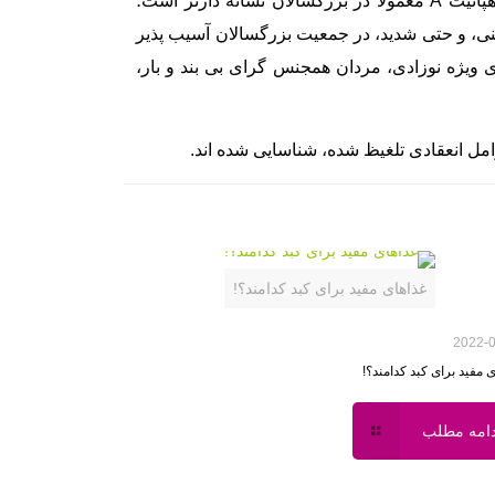
یابد. در کشورهای رو به توسعه هم، تماس، عفونت، ومصونیت متعاقب آن در دوران کودکی تقریبا همگانی می باشد. هپاتیت A معمولا در بزرگسالان نشانه دارتر است؛
وشی های آشکار از نظر بالینی، و حتی شدید، در جمعیت بزرگسالان آسیب پذیر
واحدهای مراقبت های ویژه نوزادی، مردان همجنس گرای بی بند و بار،
غذاهای مفید برای کبد کدامند؟!
2022-
 مفید برای کبد کدامند؟!
دامه مطلب