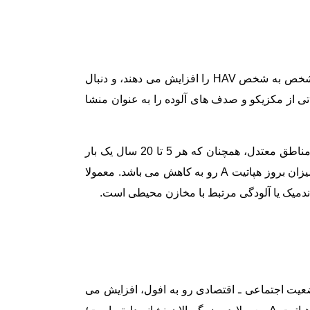
این عامل تقریبا فقط از راه مدفوعی ـ دهانی منتقل می شود. بهداشت فردی بد و ازدحام بیش از حد جمعیت، گسترش شخص به شخص HAV را افزایش می دهند، و دنبال
ی از مکزیکو و صدف های آلوده را به عنوان منشا
مشاهدات اییدمیولوژیک اولیه حاکی از آن بودند که هپاتیت A گرایش به رخ ددان در اواخر پاییز و اوایل زمستان دارد. در مناطق معتدل، همچنان که هر 5 تا 20 سال یک بار
بخش های جدیدی از جمعیت غیر ایمن پدیدار می شوند، امواج همه گیر به ثبت می رسند. اما در کشورهای توسعه یافته، میزان بروز هپاتیت A رو به کاهش می باشد. معمولا
ق اندمیک یا آلودگی مرتبط با مخازن محیطی است.
و به افزایش جمعیت و وضعیت اجتماعی ـ اقتصادی رو به افول، افزایش می