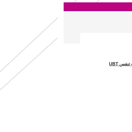
نفس UBT