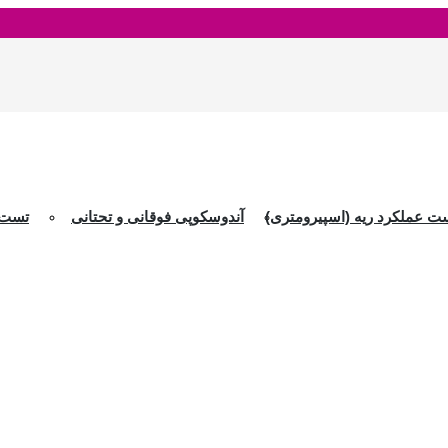
ت عملکرد ریه (اسپيرومترى)
آندوسکوپی فوقانی و تحتانی
تست ت