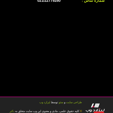
شماره تماس :
021/22779280
طراحی سایت
و
سئو
توسط
لیزارد وب
کلیه حقوق علمی، مادی و معنوی این وب سایت متعلق به
دکتر
©