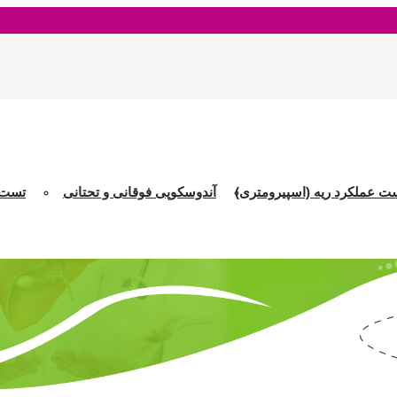
ت عملکرد ریه (اسپيرومترى)
آندوسکوپی فوقانی و تحتانی
تست ت