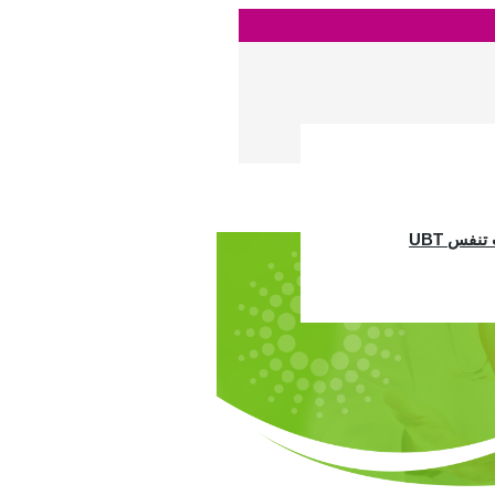
نفس UBT