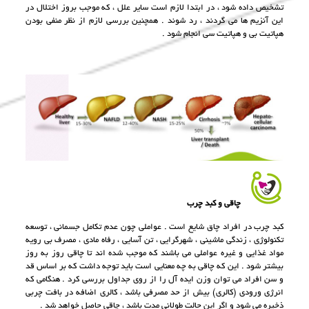
تشخيص داده شود ، در ابتدا لازم است ساير علل ، كه موجب بروز اختلال در
اين آنزيم ها مى گردند ، رد شوند . همچنين بررسى لازم از نظر منفى بودن
هپاتيت بی و هپاتيت سی انجام شود .
چاقى و كبد چرب
كبد چرب در افراد چاق شايع است . عواملى چون عدم تكامل جسمانى ، توسعه
تكنولوژى ، زندگى ماشينى ، شهرگرايى ، تن آسايى ، رفاه مادى ، مصرف بى رويه
مواد غذايى و غیره عواملى مى باشند كه موجب شده اند تا چاقى روز به روز
بيشتر شود . اين كه چاقى به چه معنايى است بايد توجه داشت كه بر اساس قد
و سن افراد مى توان وزن ايده آل را از روى جداول بررسى كرد . هنگامى كه
انرژى ورودى (كالرى) بيش از حد مصرفى باشد ، كالرى اضافه در بافت چربى
ذخيره مى شود و اگر اين حالت طولانی مدت باشد ، چاقى حاصل خواهد شد .