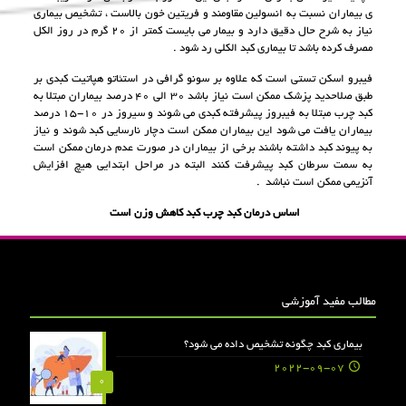
ى بيماران نسبت به انسولين مقاومند و فريتين خون بالاست ، تشخيص بيمارى
نياز به شرح حال دقيق دارد و بيمار مى بايست كمتر از ٢٠ گرم در روز الكل
مصرف كرده باشد تا بيمارى كبد الكلى رد شود .
فيبرو اسكن تستى است كه علاوه بر سونو گرافى در استئاتو هپاتيت كبدى بر
طبق صلاحديد پزشک ممكن است نياز باشد ٣٠ الى ٤٠ درصد بيماران مبتلا به
كبد چرب مبتلا به فيبروز پيشرفته كبدى مى شوند و سيروز در ١٠-١٥ درصد
بيماران يافت مى شود اين بيماران ممكن است دچار نارسايى كبد شوند و نياز
به پيوند كبد داشته باشند برخى از بيماران در صورت عدم درمان ممكن است
به سمت سرطان كبد پيشرفت كنند البته در مراحل ابتدايى هيچ افزايش
آنزيمى ممكن است نباشد .
اساس درمان كبد چرب كبد كاهش وزن است
مطالب مفید آموزشی
بیماری کبد چگونه تشخیص داده می شود؟
2022-09-07
0