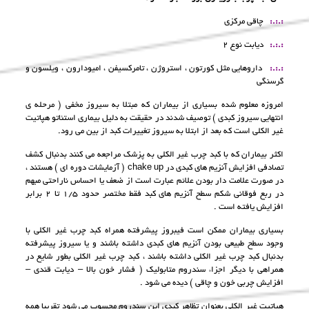
:.:.:
چاقى مركزى
:.:.:
ديابت نوع ٢
:.:.:
داروهايى مثل كورتون ، استروژن ، تامركسيفن ، اميودارون ، ويلسون و
گرسنگى
امروزه معلوم شده بسيارى از بيماران كه مبتلا به سيروز مخفى ( مرحله ى
انتهايى سيروز كبدى ) توصيف شدند در حقيقت به دليل بيمارى استئاتو هپاتيت
غير الكلى است كه بعد از ابتلا به سيروز تغييرات كبد از بين مى رود.
اكثر بيماران كه با كبد چرب غير الكلى به پزشک مراجعه مى كنند بدنبال كشف
تصادفى افزايش آنزيم هاى كبدى در chake up ( آزمايشات دوره اى ) هستند ،
در صورت علامت دار بودن علائم عبارت است از ضعف يا احساس ناراحتى مبهم
در ربع فوقانى شكم سطح آنزيم هاى كبد فقط مختصر حدود ١/٥ تا ٢ برابر
افزايش يافته است .
بسيارى بيماران ممكن است فيبروز پيشرفته همراه كبد چرب غير الكلى با
وجود سطح طبيعى بودن آنزيم هاى كبدى داشته باشند و يا سيروز پيشرفته
بدنبال كبد چرب غير الكلى داشته باشند ، كبد چرب غير الكلى بطور شايع در
همراهى با ديگر اجزاء سندروم متابوليک ( فشار خون بالا – ديابت قندى –
افزايش چربى خون و چاقى ) ديده مى شود .
هپاتيت غير الكلى بعنوان تظاهر كبدى اين سندروم محسوب مى شود تقريبا همه