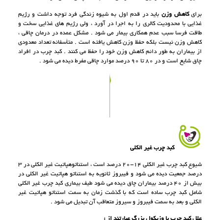
براى
كاهش وزن
بايد در قدم اول به شيوه زندگى فرد توجه داشت و رژيم
غذايى با محدوديت كالرى را به اجرا در آورد ، ولى رژيم هاى غذايى سخت و
طاقت فرسا سبب عدم همكارى بيمار مى شود . مشكل عمده در درمان چاقى ،
كاهش وزن نيست بلكه حفظ وزن كاهش يافته است . متأسفانه تعداد معدودى
از بيماران به طور دائم كاهش وزن خود را حفظ مى كنند . كبد چرب در افراد
چاق شايع است و در 80 تا 90 درصد موارد چاقى مفرط ديده مى شود .
كبد چرب غير الكلى
شيوع كبد چرب غير الكلى ١٤-٢٠ درصد است ، استئاتوهپاتيت غير الكلى در ٣
درصد جمعيت ديده مى شود و فيبروز ثانويه به استئاتو هپاتيت غير الكلى در
بيش از ٤٠ درصد بيماران چاق ديده مى شود طيف بيمارى كبد چرب غير الكلى
شامل كبد چرب ساده است كه با گذشت زمان به سمت استئاتو هپاتيت غير
الكلى و بعد به سمت فيبروز و سيروز متعاقب آن تبديل مى شود .
علل كبد چرب با وزيكول بزرگ عبارتند از :