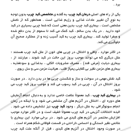
برد .
یکی از راه های اصلی
درمان کبد چرب
به گفته ی
متخصص کبد چرب
بدون توجه
به نوع آن تغییر عادات غذایی و رژیم غذایی است . همانطور که از نامش
مشخص است ، بیماری کبد چرب بدین معنی است که شما چربی بسیاری در کبد
خود دارید . در یک بدن سالم ، کبد کمک می کند تا سموم از بدن دفع شده
و صفرا تولید کند . بیماری کبد چرب به کبد آسیب زده و از عملکرد صحیح آن
جلوگیری می کند.
در اكثر موارد ، چاقى و اختلال در چربی هاى خون از علل كبد چرب هستند ؛
علل ديگرى كه مى تواند موجب بروز اين حالت در كبد شوند ، عبارتند از :
بيمارى ديابت (مرض قند) ، مصرف مشروبات الكلى ، بدغذايى و سوءتغذيه ،
بيمارى هاى مزمن نظير بى كفايتى پمپاژ قلب ، هپاتيت مزمن سی و سل ريوى .
كبد نقش مهمى در سوخت و ساز و شكستن چربى ها در بدن دارد . در صورت
بروز اختلال در آن ، چربى در كبد رسوب مى كند و موجب بروز كبد چرب مى
شود .
در
بيمارى كبد چرب
، كبد معمولاً علامت خاصى ندارد و به دنبال انجام آزمايش
هاى دوره اى ، اختلال در آنزيم هاى آن مشخص مى شود و يا اينكه در زمان
انجام سونوگرافى به علل ديگر ، وجود
كبد چرب
نيز تشخيص داده مى شود .
البته اختلالات آنزيمى در كبد چرب معمولاً خفيف است و در اكثر موارد موجب
افزايش مختصر در آنزيم هاى كبدی مى شود . در برخى موارد اين بيمارى با
علائمى نظير خستگى و احساس ناراحتى در قسمت فوقانى شكم همراه است .
در صورت وجود اختلال در آنزيم هاى كبدى ، قبل از آنكه علت كبد چرب